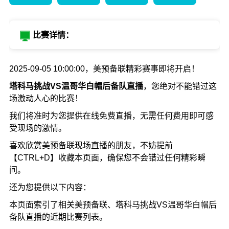
比赛详情：
2025-09-05 10:00:00，美预备联精彩赛事即将开启！
塔科马挑战VS温哥华白帽后备队直播
，您绝对不能错过这
场激动人心的比赛！
我们将准时为您提供在线免费直播，无需任何费用即可感
受现场的激情。
喜欢欣赏美预备联现场直播的朋友，不妨提前
【CTRL+D】收藏本页面，确保您不会错过任何精彩瞬
间。
还为您提供以下内容：
本页面索引了相关美预备联、塔科马挑战VS温哥华白帽后
备队直播的近期比赛列表。