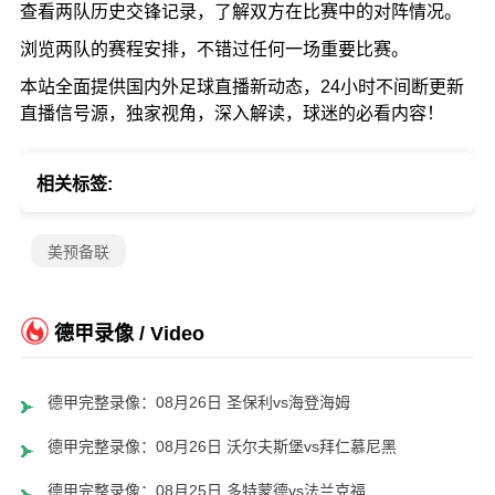
查看两队历史交锋记录，了解双方在比赛中的对阵情况。
浏览两队的赛程安排，不错过任何一场重要比赛。
本站全面提供国内外足球直播新动态，24小时不间断更新
直播信号源，独家视角，深入解读，球迷的必看内容！
相关标签:
美预备联
德甲录像 / Video
德甲完整录像：08月26日 圣保利vs海登海姆
德甲完整录像：08月26日 沃尔夫斯堡vs拜仁慕尼黑
德甲完整录像：08月25日 多特蒙德vs法兰克福