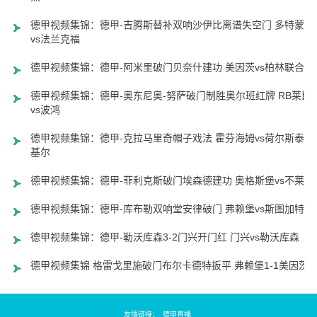
德甲视频集锦：德甲-吉腾斯替补双响沙伊比离谱失空门 多特蒙德
vs法兰克福
德甲视频集锦：德甲-阿米里破门贝奈什建功 美因茨vs柏林联合
德甲视频集锦：德甲-奥东尼奥-努萨破门制胜奥尔班红牌 RB莱比
vs波鸿
德甲视频集锦：德甲-克拉马里奇帽子戏法 霍芬海姆vs荷尔斯泰因
基尔
德甲视频集锦：德甲-菲利克斯破门埃森德建功 奥格斯堡vs不莱梅
德甲视频集锦：德甲-库布勒双响堂安律破门 弗赖堡vs斯图加特
德甲视频集锦：德甲-勒沃库森3-2门兴开门红 门兴vs勒沃库森
德甲视频集锦 格雷戈里施破门布尔卡德特扳平 弗赖堡1-1美因茨
友情链接：
德甲直播