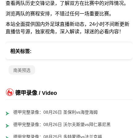
查看两队历史交锋记录，了解双方在比赛中的对阵情况。
浏览两队的赛程安排，不错过任何一场重要比赛。
本站全面提供国内外足球直播新动态，24小时不间断更新
直播信号源，独家视角，深入解读，球迷的必看内容！
相关标签:
南美预选
德甲录像 / Video
德甲完整录像：08月26日 圣保利vs海登海姆
德甲完整录像：08月26日 沃尔夫斯堡vs拜仁慕尼黑
德甲完整录像：08月25日 多特蒙德vs法兰克福